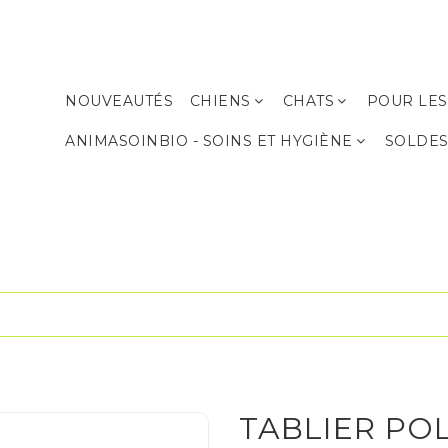
NOUVEAUTÉS
CHIENS
CHATS
POUR LES
Produits de soins et d’hygiène
Produits de soins et d’hygiène
ANIMASOINBIO - SOINS ET HYGIÈNE
SOLDE
TABLIER PO