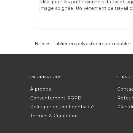
Idéal pour les professionnels du toiletta
image soignée. Un vêtement de travail pr
Balises:
Tablier en polyester imperméable –
INFORMATIONS
SERVIC
À propos
Conta
Consentement RGPD
Retou
Politique de confidentialité
Plan d
Termes & Conditions