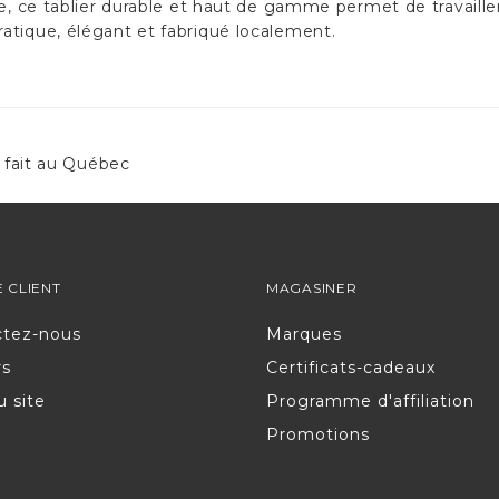
ge, ce tablier durable et haut de gamme permet de travaill
atique, élégant et fabriqué localement.
 fait au Québec
E CLIENT
MAGASINER
ctez-nous
Marques
rs
Certificats-cadeaux
u site
Programme d'affiliation
Promotions