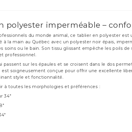
en polyester imperméable – confo
rofessionnels du monde animal, ce tablier en polyester est 
qué à la main au Québec avec un polyester noir épais, imperm
 soins ou le bain. Son tissu glissant empêche les poils de s’
t professionnel.
 passent sur les épaules et se croisent dans le dos permet 
pe est soigneusement conçue pour offrir une excellente li
nant style et fonctionnalité.
ir à toutes les morphologies et préférences :
ur 34"
8"
34"