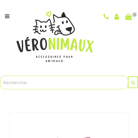
Catégories
0
NOUVEAUTÉS
CHIENS
CHATS
POUR
LES
MAÎTRES
ET
LE
TOILETTAGE
ANIMASOINBIO
-
Soins
et
hygiène