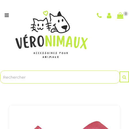
Catégories
0
NOUVEAUTÉS
CHIENS
CHATS
POUR
LES
MAÎTRES
ET
LE
TOILETTAGE
ANIMASOINBIO
-
Soins
et
hygiène