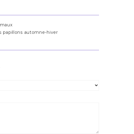
imaux
papillons automne-hiver
s