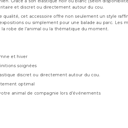
en. Grâce à son élastique noir ou blanc (selon disponibilité)
ritaire et discret ou directement autour du cou.
 qualité, cet accessoire offre non seulement un style raff
expositions ou simplement pour une balade au parc. Les mu
 la robe de l’animal ou la thématique du moment.
omne et hiver
initions soignées
l’élastique discret ou directement autour du cou.
ustement optimal
 votre animal de compagnie lors d’événements