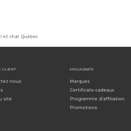
n et chat Québec
E CLIENT
MAGASINER
ctez-nous
Marques
rs
Certificats-cadeaux
u site
Programme d'affiliation
Promotions