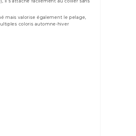
, il s’attache facilement au collier sans
iné mais valorise également le pelage,
ltiples coloris automne-hiver