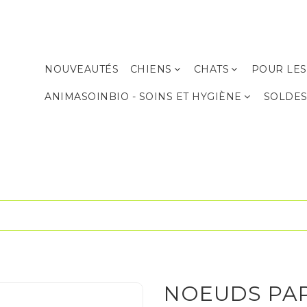
NOUVEAUTÉS
CHIENS
CHATS
POUR LES
Produits de soins et d’hygiène
Produits de soins et d’hygiène
ANIMASOINBIO - SOINS ET HYGIÈNE
SOLDE
NOEUDS PA