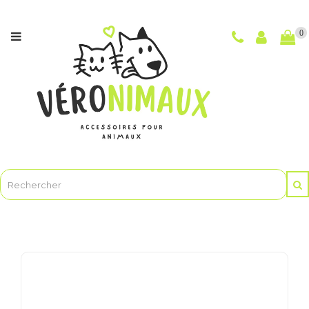
Catégories
0
NOUVEAUTÉS
CHIENS
CHATS
POUR
LES
MAÎTRES
ET
LE
TOILETTAGE
ANIMASOINBIO
-
Soins
et
hygiène