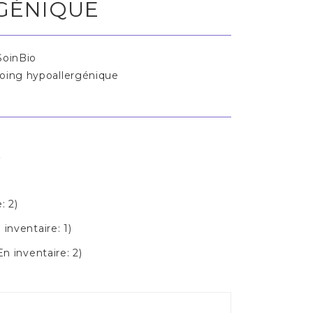
GÉNIQUE
oinBio
ing hypoallergénique
s
: 2)
inventaire: 1)
n inventaire: 2)