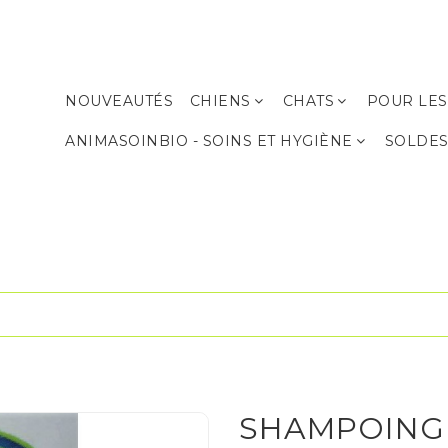
NOUVEAUTÉS
CHIENS
CHATS
POUR LES
Produits de soins et d’hygiène
Produits de soins et d’hygiène
ANIMASOINBIO - SOINS ET HYGIÈNE
SOLDE
SHAMPOING