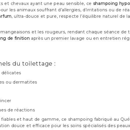
ts et chevaux ayant une peau sensible, ce
shampoing hypo
ur les animaux souffrant d’allergies, d’irritations ou de r
arfum
, ultra-douce et pure, respecte l’équilibre naturel de
démangeaisons et les rougeurs, rendant chaque séance de to
g de finition
après un premier lavage ou en entretien rég
els du toilettage :
 délicates
ies ou dermatites
rincer
ues de réactions
s fiables et haut de gamme, ce shampoing fabriqué au Québ
ution douce et efficace pour les soins spécialisés des peaux 