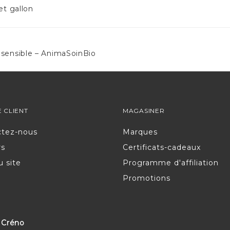
et gallon
sensible – AnimaSoinBio
E CLIENT
MAGASINER
ctez-nous
Marques
rs
Certificats-cadeaux
u site
Programme d'affiliation
Promotions
|
Créno