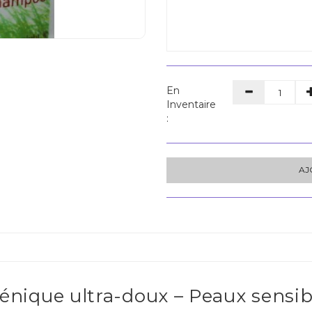
En
Inventaire
:
AJ
ique ultra-doux – Peaux sensibl