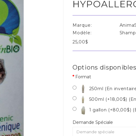
HYPOALLER
Marque:
AnimaS
Modèle:
Shampo
25,00$
Options disponible
Format
250ml (En inventaire
500ml (+18,00$) (En 
1 gallon (+80,00$) (E
Demande Spéciale