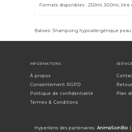
Formats disponibles : 250ml, 500ml, litre 
Balises:
Shampoing hypoallergénique peau 
INFORMATIONS
SERVIC
À propos
Conta
Consentement RGPD
Retou
Politique de confidentialité
Plan d
Termes & Conditions
Hyperliens des partenaires:
AnimaSoinBio