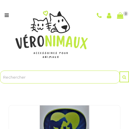
Catégories
0
NOUVEAUTÉS
CHIENS
CHATS
POUR
LES
MAÎTRES
ET
LE
TOILETTAGE
ANIMASOINBIO
-
Soins
et
hygiène